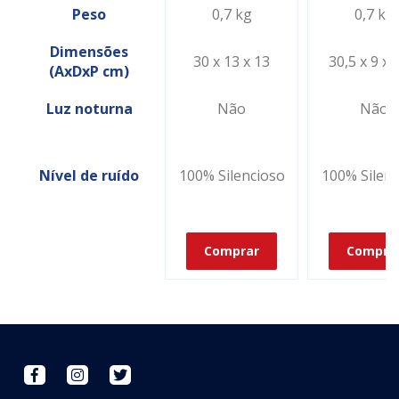
Peso
0,7 kg
0,7 kg
Dimensões
30 x 13 x 13
30,5 x 9 x 
(AxDxP cm)
Luz noturna
Não
Não
Nível de ruído
100% Silencioso
100% Silenc
Comprar
Compra