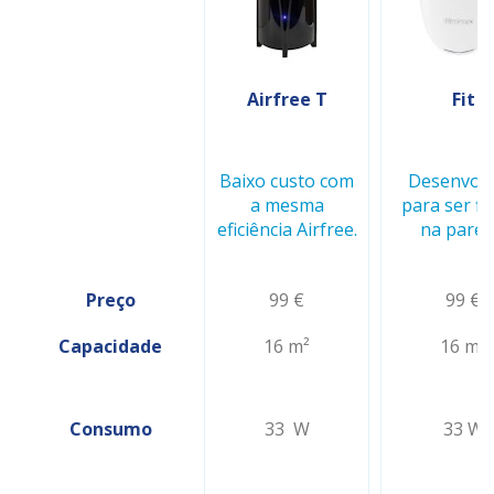
Airfree T
Fit
Baixo custo com
Desenvolv
a mesma
para ser fi
eficiência Airfree.
na pared
Preço
99 €
99 €
Capacidade
16 m²
16 m²
Consumo
33 W
33 W